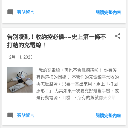
日早晨 2 分鐘就能喝到濃郁豆漿 大家可以找個比較有空的假
日，把黃豆洗淨、浸泡。隔天將泡好的豆子倒掉水、再次洗
張貼留言
閱讀完整內容
淨，放進電鍋蒸熟。等放涼後，依照一次的飲用量分裝成小
份放入冷凍。 這樣一來，平日早晨只要拿出一份「熟豆
餅」，幾分鐘就能變出熱騰騰的營養豆漿！ 解密黃豆浸泡：
黃金比例 1：3 與真空加速法 泡豆的關鍵在於水要足： 1 份
告別凌亂！收納控必備~~史上第一條不
黃豆配 3 份水。 黃豆浸泡後會膨脹 2 到 2.5 倍，如果水加太
打結的充電線！
少，豆子會露出來「呼吸」，導致吸水不均，口感就會打折
扣～足夠的水量也能更有效地溶出造成脹氣的低聚醣與影響
12月 11, 2023
營養吸收的植酸喲～ 善用真空保鮮盒，縮短一半浸泡時間 如
果你家有真空保鮮盒，推薦大家可以用真空保鮮盒來泡黃
我的充電線，再也不會亂糟糟啦！ 你有沒
豆。因為在負壓真空狀態下，水分會被「壓」進黃豆細小的
有過這樣的困擾： 不管你的充電線平常收的
孔隙裡，浸泡的速度會比一般盒子快。原本需要泡 6-8 小
再怎麼整齊，只要一拿出來用，馬上「打回
時，在真空盒裡可能 4 小時就達到飽和了喲 ~ 但是使用真
原形！」 尤其如果一次要充好幾隻手機、或
空保鮮盒時要特別注意：要確保妳的食材加水後，不要超過
是行動電源、耳機…，所有的線就像天女散花
保鮮盒容量的 7 分滿，要預留豆子長大的空間，才不會把蓋
一樣糾結在一起，充好電要拔掉還會不小心
子頂開喔！ 重點筆記：為什麼「泡豆水」一定要倒掉？ ⚠️
拔錯線呢！ 對於一個強迫症來說，實在很看
張貼留言
閱讀完整內容
重點筆記：泡豆的水，一定要倒掉！ 千萬不要覺得那碗黃黃
不下來這樣的場景！終於，市面上新出了一
濃濃的水是精華，其實裡面藏著： 低聚醣 ：這是脹氣的元
款「 Mag Cable 史上第一條不會打結的充電