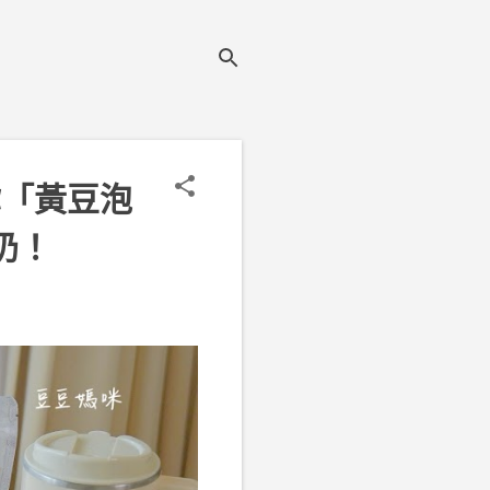
你「黃豆泡
奶！