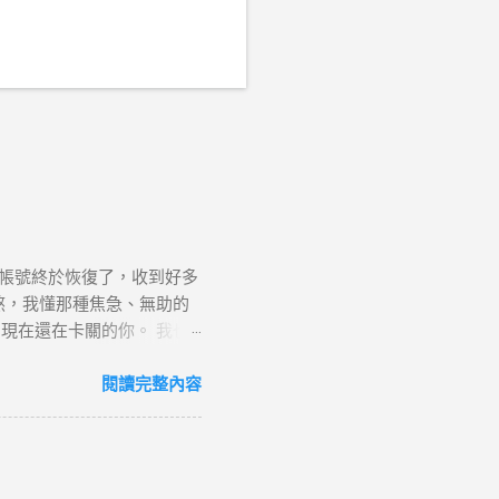
帳號終於恢復了，收到好多
熬，我懂那種焦急、無助的
現在還在卡關的你。 我也
努力取回自己的帳號，願你也
午，我因為移除了假帳號的標
閱讀完整內容
帳號違反了<社群守則>中的
等等…，聽說違反誠信規則好
就會被永久停用帳號。 ⚠️
個，我相信大部份的人第一時