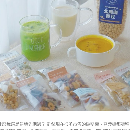
麼我還是建議先泡過？ 雖然現在很多市售的破壁機、豆漿機都號稱