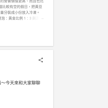
得的營養價值更高、而且也比
找個比較有空的假日，把黃豆
用量分裝成小份放入冷凍。
：黃金比例 1：3 與真空
水加太少，豆子會露出來「呼
營養吸收的植酸喲～ 善用
。因為在負壓真空狀態下，
空盒裡可能 4 小時就達到
 7 分滿，要預留豆子長大
的水，一定要倒掉！ 千萬不
小孩或像我一樣容易脹氣的
鐵、鋅等礦物質結合，降低
PS ：最近天氣轉熱，泡豆
好喝？ 🥛 蒸熟再打，還是
豆含有皂素與植物凝集素，
看～今天來和大家聊聊