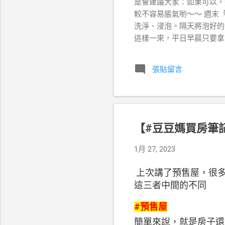
是會建議大家：如果可以，
較不容易脹氣喲～～ 週末
洗淨、浸泡。隔天將泡好的
這樣一來，平日早晨只要拿
加速法 泡豆的關鍵在於水要足
吸」，導致吸水不均，口感
張貼留言
真空保鮮盒，縮短一半浸泡
水分會被「壓」進黃豆細小的
飽和了喲 ~ 但是使用真
的空間，才不會把蓋子頂開
要覺得那碗黃黃濃濃的水是
【#豆豆媽買房筆記
人，喝了這碗水打的豆漿，
營養吸收率。倒掉這碗水，
1月 27, 2023
記得一定要放進冰箱冷藏，才
生豆直磨？ 最後就是：已
上次講了預售屋，很
必須徹底煮沸 15-20 
這三者中間的不同
#預售屋
簡單來說，就是房子還