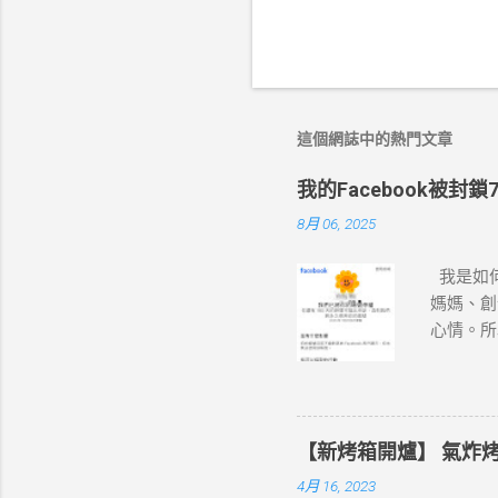
這個網誌中的熱門文章
我的Facebook被
8月 06, 2025
我是如何
媽媽、創
心情。所
相信 —
能早日收
籤，帳號
「誠信」
【新烤箱開爐】 氣炸
像是相對
4月 16, 2023
「您的帳