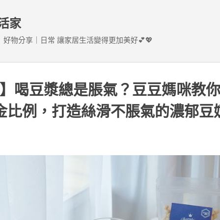
跳到主要內容
活家
好物分享｜日常 讓家居生活變得更加美好💕💖
】喝豆漿總是脹氣？豆豆媽咪教
金比例，打造絲滑不脹氣的濃郁豆