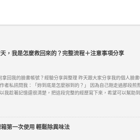
封鎖7天，我是怎麼救回來的？完整流程＋注意事項分享
拿回我的臉書帳號？經驗分享與整理 昨天跟大家分享我的個人臉書
作者私訊問我：「妳到底是怎麼辦到的？」 因為自己剛走過那段煎
以我趁著記憶還很清楚，把這段完整的經歷寫下來，希望可以幫助到
— 每一次的危機，其實都是一次「重建系統」的契機。 如果你正在
到好消息。 【事發經過】我的帳號是怎麼被停權的？ 7/29(二)下
被停權，我登不進臉書，出現的畫面是這樣(如圖1)，被判因為我的
規則。(這個每個人被判的理由都不一樣，有人是違反了兒剝、成剝
烤箱第一次使用 輕鬆除異味法
比較好解的，但這說法未經證實)，然後要在180天內提出申訴，不然
號違反了 Facebook 社群守則中的『誠信』規範」 第一次看到這