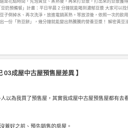
還是花點時間，先泡黃豆、蒸熟後，再來打豆漿，打出來的豆漿獲
「豆奶預備餐」計畫：平日早晨 2 分鐘就能喝到濃郁豆漿 大家可以
豆子倒掉水、再次洗淨，放進電鍋蒸熟。等放涼後，依照一次的飲
出一份「熟豆餅」，幾分鐘就能變出熱騰騰的營養豆漿！ 解密黃豆浸泡
： 1 份黃豆配 3 份水。 黃豆浸泡後會膨脹 2 到 2.5 倍，如果
就會打折扣～足夠的水量也能更有效地溶出造成脹氣的低聚醣與影響
時間 如果你家有真空保鮮盒，推薦大家可以用真空保鮮盒來泡黃豆
孔隙裡，浸泡的速度會比一般盒子快。原本需要泡 6-8 小時，在真
空保鮮盒時要特別注意：要確保妳的食材加水後，不要超過保鮮盒容量的
喔！ 重點筆記：為什麼「泡豆水」一定要倒掉？ ⚠️ 重點筆記：泡豆
精華，其實裡面藏著： 低聚醣 ：這是脹氣的元兇。對於腸胃敏感的
 03成屋中古屋預售屋差異 】
肚子很容易「咕嚕咕嚕」叫，甚至腹脹不適。 植酸 ：它會與鈣、
等於是解開營養的封印。 夏季防變質小提醒：泡豆請務必放冰箱冷藏 
不會發酵變質喔！ 個人口感分享：生豆直磨 vs. 蒸熟再打，哪種更
經泡好黃豆了，一定要先蒸熟嗎？答案是：看個人習慣囉～ 因為黃
多人以為我買了預售屋，其實我成屋中古屋預售屋都有去
分鐘以上才能安全食用，我自己是不嫌麻煩，理論上如果已經泡過的黃...
沒蓋好之前、預先銷售的房屋。