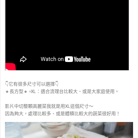
👇它有很多尺寸可以選擇👇
🔸長方型🔸 ▫️XL：適合流理台比較大、或是大家庭使用。
影片中切整顆高麗菜我就是用XL這個尺寸～
因為夠大，處理比較多、或是體積比較大的蔬菜很好用！