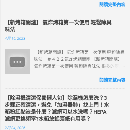
熬，我懂那種焦急、無助的心情。所以我趁著
閱讀完整內容
記憶還很清楚，把這段完整的經歷寫下來，希
望可以幫助到現在還在卡關的你。 我也相信
【新烤箱開爐】 氣炸烤箱第一次使用 輕鬆除異
—— 每一次的危機，其實都是一次「重建系統」
味法
的契機。 如果你正在努力取回自己的帳號，願
4月 16, 2023
你也能早日收到好消息。 【事發經過】我的帳
號是怎麼被停權的？ 7/29(二)下午，我因為移除
【新烤箱開爐】 氣炸烤箱第一次使用 輕鬆除異
了假帳號的標籤，帳號被停權，我登不進臉
味法 ＃４２２氣炸烤箱開團 【新烤箱開爐】
書，出現的畫面是這樣(如圖1)，被判因為我的
氣炸烤箱第一次使用 輕鬆除異味法 很多的廚房
帳號違反了<社群守則>中的「誠信」規則。(這
小家電，例如：烤箱、氣炸鍋、氣炸烤箱、微
個每個人被判的理由都不一樣，有人是違反了
波爐…，新買回家時，打開總有一股難聞的味
閱讀完整內容
兒剝、成剝等等…，聽說違反誠信規則好像是相
道，豆豆媽咪和大家分享，烤箱第一次使用
對比較好解的，但這說法未經證實)，然後要在
時，絕對不能少的「除臭」步驟 １、使用2-3顆
180天內提出申訴，不然就會被永久停用帳號。
【除濕機清潔保養懶人包】除濕機怎麼洗？3
柑橘類果皮，加入熱水，放入烤箱中，用高溫
⚠️ 「您的帳號違反了 Facebook 社群守則中的
步驟正確清潔，避免「加濕器肺」找上門！水
(180-200度)，先加熱20-30分鐘～ 這個動作是
『誠信』規範」 第一次看到這個，我相信大部
箱粉紅黏液是什麼？濾網可以水洗嗎？HEPA
利用柑橘類果皮，經加熱後，將果皮上的精油
份的人第一時間的作法，就是按下下方藍色的
濾網更換頻率?水箱放鋁箔紙有用嗎？
揮發，達到除臭的效果！放在熱水中是為了產
「申訴」，然後按照指示，上下左右移動拍下
2月 04, 2026
生熱蒸氣，有利於後續的清潔 ２、趁加熱時，
你的臉，接著拍你的證件提交，我當初因為身