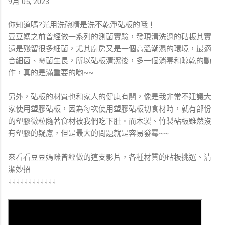
9月 05, 2023
導致吸水不均，口感就會打折扣～足夠的水量也能更有效地溶
出造成脹氣的低聚醣與影響營養吸收的植酸喲～ 善用真空保鮮
你知道嗎?光用洗碗精是洗不乾淨砧板的哦！
盒，縮短一半浸泡時間 如果你家有真空保鮮盒，推薦大家可以
豆豆媽之前曾經做一系列的測菌實驗，發現清洗過的砧板其實
用真空保鮮盒來泡黃豆。因為在負壓真空狀態下，水分會被
還是殘留很多細菌，尤其廚房又是一個高溫潮濕的環境，最適
「壓」進黃豆細小的孔隙裡，浸泡的速度會比一般盒子快。原
合細菌、霉菌生長，所以砧板清潔後，多一個消毒和晾乾的動
本需要泡 6-8 小時，在真空盒裡可能 4 小時就達到飽和了喲 ~
作，真的是滿重要的喲~~
但是使用真空保鮮盒時要特別注意：要確保妳的食材加水後，
不要超過保鮮盒容量的 7 分滿，要預留豆子長大的空間，才不
另外，砧板的材質也和家人的健康有關，像是我非常不建議大
會把蓋子頂開喔！ 重點筆記：為什麼「泡豆水」一定要倒掉？
家使用塑膠砧板，因為每次使用塑膠砧板切食材時，就有部份
⚠️ 重點筆記：泡豆的水，一定要倒掉！ 千萬不要覺得那碗黃黃
的塑膠微粒隨著食材被我們吃下肚。而木製、竹製砧板雖然沒
濃濃的水是精華，其實裡面藏著： 低聚醣 ：這是脹氣的元兇。
有塑膠的疑慮，但是最大的問題就是容易發霉~~
對於腸胃敏感的小孩或像我一樣容易脹氣的人，喝了這碗水打
的豆漿，肚子很容易「咕嚕咕嚕」叫，甚至腹脹不適。 植酸
來看看豆豆媽咪曾經做的這支影片，各種材質的砧板挑選、清
：它會與鈣、鐵、鋅等礦物質結合，降低營養吸收率。倒掉這
潔妙招
碗水，等於是解開營養的封印。 夏季防變質小提醒：泡豆請務
↓↓↓↓↓↓↓↓↓↓↓↓
必放冰箱冷藏 PS ：最近天氣轉熱，泡豆記得一定要放進冰箱冷
藏，才不會發酵變質喔！ 個人口感分享：生豆直磨 vs. 蒸熟再
打，哪種更好喝？ 🥛 蒸熟再打，還是生豆直磨？ 最後就是：
已經泡好黃豆了，一定要先蒸熟嗎？答案是：看個人習慣囉～