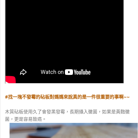
因為黃豆含有皂素與植物凝集素，必須徹底煮沸 15-20 分鐘以
上才能安全食用，我自己是不嫌麻煩，理論上如果已經泡過的
黃...
#找一塊不發霉的砧板對媽媽來說真的是一件很重要的事啊~~
木質砧板使用久了會發黑發霉，長期攝入黴菌，如果是黃麴黴
菌，更是容易致癌。