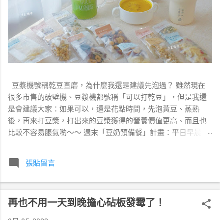
豆漿機號稱乾豆直磨，為什麼我還是建議先泡過？ 雖然現在
很多市售的破壁機、豆漿機都號稱「可以打乾豆」，但是我還
是會建議大家：如果可以，還是花點時間，先泡黃豆、蒸熟
後，再來打豆漿，打出來的豆漿獲得的營養價值更高、而且也
比較不容易脹氣喲～～ 週末「豆奶預備餐」計畫：平日早晨 2
分鐘就能喝到濃郁豆漿 大家可以找個比較有空的假日，把黃豆
洗淨、浸泡。隔天將泡好的豆子倒掉水、再次洗淨，放進電鍋
張貼留言
蒸熟。等放涼後，依照一次的飲用量分裝成小份放入冷凍。 這
樣一來，平日早晨只要拿出一份「熟豆餅」，幾分鐘就能變出
熱騰騰的營養豆漿！ 解密黃豆浸泡：黃金比例 1：3 與真空加
再也不用一天到晚擔心砧板發霉了！
速法 泡豆的關鍵在於水要足： 1 份黃豆配 3 份水。 黃豆浸泡後
會膨脹 2 到 2.5 倍，如果水加太少，豆子會露出來「呼吸」，