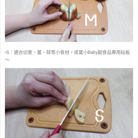
▫️S：適合切蔥、薑、蒜等小食材，戓當小Baby副食品專用砧板
～