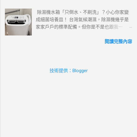
把烤箱附的各種配件先清洗乾淨！ 記得全新烤
份證不在身上，所以拍了健保卡， 不過我後來
除濕機水箱「只倒水、不刷洗」？小心你家變
箱附的各種烤箱、配件，上面如果有塑膠薄
爬文有人說不要用健保卡，要用身份證(這也是
成細菌培養皿！ 台灣氣候潮濕，除濕機幾乎是
膜、貼紙等，記得要先拆下來哦！ ３、擦拭。
未經證實，供參) 但是！！根據Threads脆友
家家戶戶的標準配備。但你是不是也跟我一
第一次加熱完成後，將果皮拿出。等到稍微降
roka_chang經驗分享(如圖2)：如果來得及的
樣，曾經發現除濕機的水箱裡面，長了一圈滑
溫後，再用濕抹布將烤箱裡裡外補全部擦拭
話， #先不要按申訴！！ 打開電腦，在FB的網
滑的、粉紅色的黏液？ 很多人以為那只是單純
閱讀完整內容
過，擦拭時盡量避開加熱管。 ４、二次加熱。
頁上點 #忘記密碼，依照解鎖流程上傳自拍照和
的水垢，用水沖一沖就好。 🙅‍♀️ 千萬別大意！那
一樣是用高溫(180-200度)，加熱20-30分鐘。這
身份證照片(她也是用身份證)，然後審查通過解
其實是細菌的溫床！ 如果只倒水不清潔，除濕
次將剛剛洗好的各種配件放進來烘乾，二次空
鎖後，就可以重設密碼登入(這方法我自己也沒
機運作時，這些細菌和黴菌孢子就會隨著風扇
燒有助於排除烤箱異味～ 以上做完，恭禧你～
試過，不過建議這方法大家可以記下來，或是
技術提供：Blogger
吹回室內空氣中。這就是為什麼很多人覺得
烤箱可以正式啟用開烤啦！日後如果烤箱有異
傳給身邊的朋友，如果下次不幸又遇到被停權
「越除濕越過敏」，甚至可能引發呼吸道疾
味，例如烤完鯖魚、味道重的食物等等…，都可
的狀況，這方法也許值得一試！！ 隨後，我的
病。 今天豆豆媽咪就要用最科學的角度，教大
以用這種柑橘類果皮來除異味哦！ 豆豆媽影片
粉專四位管理員，幾乎在同一時間遇到一樣的
家如何徹底消滅這些看不見的敵人！ 除濕機水
中示範的這台是韓國422氣炸烤箱新品！它的容
狀況(他們沒有做任何動作，推測是被我連帶影
箱裡的「粉紅垢」是什麼？ 那層粉紅色的物
量升級到20公升！ 它的特色是 1.這一台烤箱的
響)，所以一時之間，我的「豆豆媽咪」粉專還
質，學名叫做「黏質沙雷氏菌」 (Serratia
上面、下面、還有背面，都有加熱管 #三重加
在，只是所有管理員都被停權了！沒有人可以
marcescens)。 它非常喜歡潮濕、停滯的水環
熱 除了可以減少料理的時間，而且加熱更均
編輯、管理粉絲專頁。 除了粉專，接著，我的
境，所以浴室磁磚縫隙、馬桶水線，以及我們
勻！ 2.因為上下都有加熱管，而且都可以獨立
IG和Threads也被鎖了！因為我的粉專和IG是連
的「除濕機水箱」都是它的最愛。 為什麼光用
控溫，所以食物不用翻面哦！ 3.這台氣炸烤箱
動的、而IG又和Threads連動，所以我等於被
清水沖不掉？ 妳可能會發現，那個粉紅垢摸起