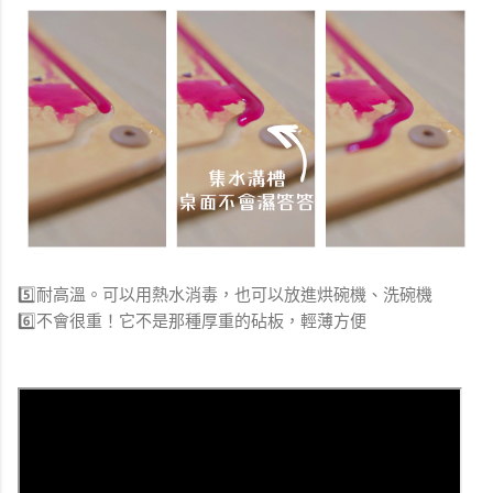
5️⃣耐高溫。可以用熱水消毒，也可以放進烘碗機、洗碗機
6️⃣不會很重！它不是那種厚重的砧板，輕薄方便